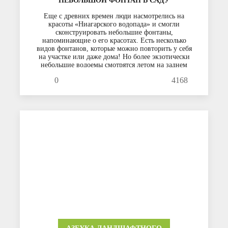
НЕБОЛЬШОЙ ФОНТАН В САДУ
Еще с древних времен люди насмотрелись на
красоты «Ниагарского водопада» и смогли
сконструировать небольшие фонтаны,
напоминающие о его красотах. Есть несколько
видов фонтанов, которые можно повторить у себя
на участке или даже дома! Но более экзотически
небольшие водоемы смотрятся летом на заднем
дворе дачного домика. Давайте ниже рассмотрим
0
4168
эти варианты. Для начала определитесь, какой
ландшафтный дизайн вашего участка. Выберите
место, где фонтан будет заметен. Может быть, не
далеко от окон, чтобы было слышно звук бегущей
воды.