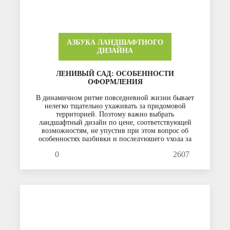
АЗБУКА ЛАНДШАФТНОГО
ДИЗАЙНА
ЛЕНИВЫЙ САД: ОСОБЕННОСТИ
ОФОРМЛЕНИЯ
B динамичном ритме повседневной жизни бывает
нелегко тщательно ухаживать за придомовой
территорией. Поэтому важно выбрать
ландшафтный дизайн по цене, соответствующей
возможностям, не упустив при этом вопрос об
особенностях разбивки и последующего ухода за
садом. Специалисты предлагают массу вариантов,
0
2607
позволяющих содержать усадьбу в порядке, не
прилагая к этому много усилий.