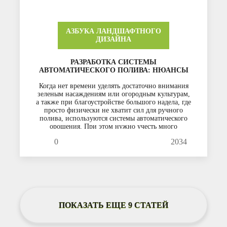
АЗБУКА ЛАНДШАФТНОГО
ДИЗАЙНА
РАЗРАБОТКА СИСТЕМЫ
АВТОМАТИЧЕСКОГО ПОЛИВА: НЮАНСЫ
Когда нет времени уделять достаточно внимания
зеленым насаждениям или огородным культурам,
а также при благоустройстве большого надела, где
просто физически не хватит сил для ручного
полива, используются системы автоматического
орошения. При этом нужно учесть много
тонкостей: не забыть самые удалённые уголки сада
0
2034
и огорода, цветники и газоны, а также определить
подходящее для подачи воды время.
ПОКАЗАТЬ ЕЩЕ 9 СТАТЕЙ