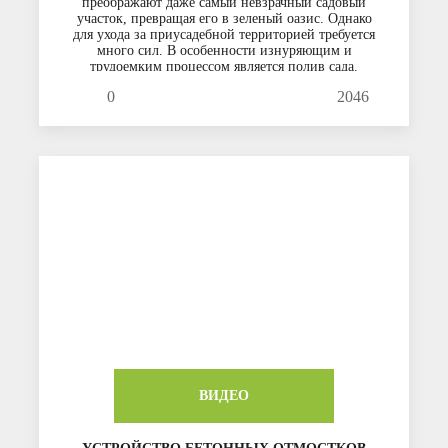
преображают даже самый невзрачный садовый
участок, превращая его в зеленый оазис. Однако
для ухода за приусадебной территорией требуется
много сил. В особенности изнуряющим и
трудоемким процессом является полив сада.
Поначалу это дело кажется приятным и
0
2046
увлекательным, но со временем способно
наскучить даже заядлому садоводу.
ВИДЕО