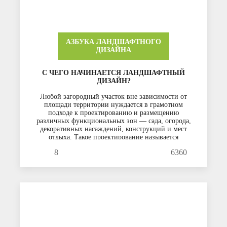
АЗБУКА ЛАНДШАФТНОГО
ДИЗАЙНА
С ЧЕГО НАЧИНАЕТСЯ ЛАНДШАФТНЫЙ
ДИЗАЙН?
Любой загородный участок вне зависимости от
площади территории нуждается в грамотном
подходе к проектированию и размещению
различных функциональных зон — сада, огорода,
декоративных насаждений, конструкций и мест
отдыха. Такое проектирование называется
ландшафтным дизайном, причем современные
8
6360
тенденции выделяют уже несколько
самостоятельных стилевых направлений, каждое
из которых имеет свои определенные.