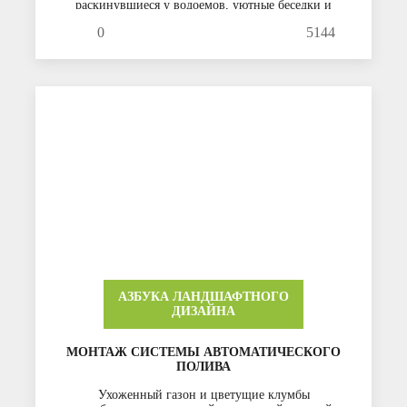
раскинувшиеся у водоемов, уютные беседки и
скамейки. Притягивая к себе своей
0
5144
функциональностью и эстетикой, чувством меры и
атмосферой умиротворения, английский сад еще в
18-м веке вытеснил из ландшафтного искусства
Европы строгий и симметричный французский
стиль.
АЗБУКА ЛАНДШАФТНОГО
ДИЗАЙНА
МОНТАЖ СИСТЕМЫ АВТОМАТИЧЕСКОГО
ПОЛИВА
Ухоженный газон и цветущие клумбы