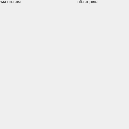
ема полива
облицовка