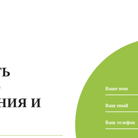
ТЬ
О
НИЯ И