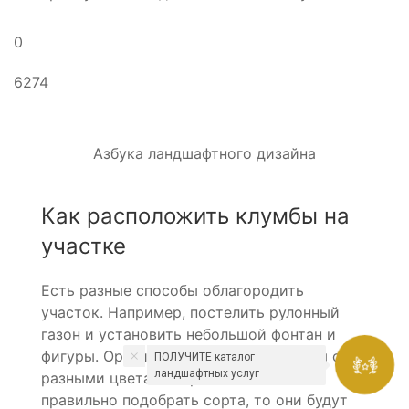
0
6274
Азбука ландшафтного дизайна
Как расположить клумбы на
участке
Есть разные способы облагородить
участок. Например, постелить рулонный
газон и установить небольшой фонтан и
фигуры. Оригинально выглядят клумбы с
ПОЛУЧИТЕ каталог
ландшафтных услуг
разными цветами и растениями. Если
правильно подобрать сорта, то они будут