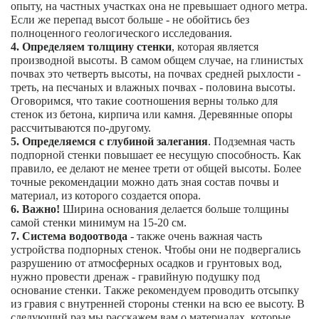
опыту, на частных участках она не превышает одного метра.
Если же перепад высот больше - не обойтись без
полноценного геологического исследования.
4.
Определяем толщину стенки
, которая является
производной высоты. В самом общем случае, на глинистых
почвах это четверть высоты, на почвах средней рыхлости -
треть, на песчаных и влажных почвах - половина высоты.
Оговоримся, что такие соотношения верны только для
стенок из бетона, кирпича или камня. Деревянные опоры
рассчитываются по-другому.
5.
Определяемся с глубиной залегания
. Подземная часть
подпорной стенки повышает ее несущую способность. Как
правило, ее делают не менее трети от общей высоты. Более
точные рекомендации можно дать зная состав почвы и
материал, из которого создается опора.
6.
Важно!
Ширина основания делается больше толщины
самой стенки минимум на 15-20 см.
7.
Система водоотвода
- также очень важная часть
устройства подпорных стенок. Чтобы они не подвергались
разрушению от атмосферных осадков и грунтовых вод,
нужно провести дренаж - гравийную подушку под
основание стенки. Также рекомендуем проводить отсыпку
из гравия с внутренней стороны стенки на всю ее высоту. В
следующий раз мы расскажем вам о материалах, которые