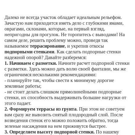
Далеко не всегда участок обладает идеальным рельефом.
Зачастую нам приходится иметь дело с глубокими ямами,
оврагами, склонами, которые, на первый взгляд,
непригодны для прогулок. Не торопитесь с выводами! На
самом деле, решить проблему можно, проведя так
называемое
террасирование
, и укрепив откосы
подпорными стенками
. Как сделать подпорные стенки
надежной опорой? Давайте разберемся:
1.
Начинаем с разметки.
Начните расчет подпорной стенки
с разметки. Здесь можно дать волю своей фантазии, мы же
ограничимся несколькими рекомендациями:
- планируйте так, чтобы свести к минимуму дорогие
земляные работы;
- не стоит делать слишком прямолинейными подпорные
стенки, их способность выдерживать большие нагрузки от
этого падает.
2.
Формируем террасы из грунта
. При этом не советуем
вам сразу же вывозить снятый плодородный слой. После
возведения стенок его можно положить обратно, тогда
зеленые насаждения на нем приживутся быстрее.
3.
Определяем высоту подпорной стенки.
По нашему