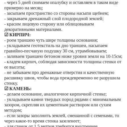
- через 5 дней снимаем опалубку и оставляем в таком виде
примерно на месяц;
- засыпаем пространство со стороны насыпи щебнем;
- закрываем дренажный слой плодородной землей;
- красим лицевую сторону или облицовываем
декоративными материалами.
☑ КИРПИЧ:
- роем траншею чуть шире толщины основания;
- укладываем геотекстиль на дно траншеи, насыпаем
гравийно-песчаную подушку 30 см, утрамбовываем;
- заливаем траншею бетоном ниже уровня земли на 10-15см;
- кладем кирпич, соблюдая зависимости толщины стенки от
ее высоты;
- не забываем про дренажные отверстия и качественную
расшивку швов, чтобы вода преждевременно не разрушила
стенку.
☑ КАМЕНЬ:
- делаем основание, аналогичное кирпичной стенке;
- укладываем камни твердых пород рядами с минимальным
зазором, скрепляя их цементным раствором или сухим
методом;
- если зазоры заполнить землей, смешанной с семенами, то
через какое-то время стенка зазеленеет;
- для стенок от 1.5 метров требуется внутреннее