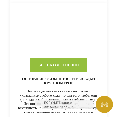
ВСЕ ОБ ОЗЕЛЕНЕНИИ
ОСНОВНЫЕ ОСОБЕННОСТИ ВЫСАДКИ
КРУПНОМЕРОВ
Высокие деревья могут стать настоящим
украшением любого сада, но для того чтобы они
достигли такой величины, часто требуются годы.
ПОЛУЧИТЕ каталог
Именно потому многие люди предпочитают
ландшафтных услуг
высаживать на своих дачных участках крупномеры
- уже сформированные растения с развитой
кроной. Если вас интересуют услуги по посадке