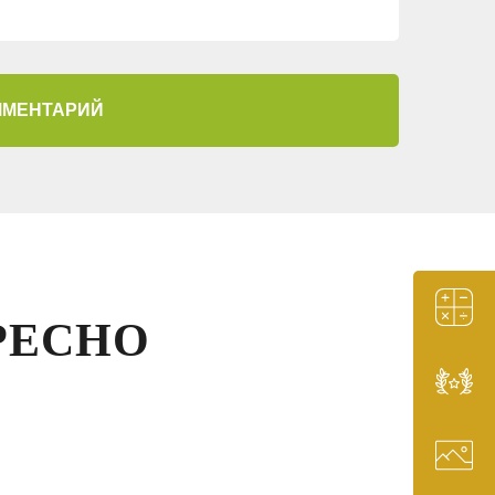
0
50298
КАК СОЗДАТЬ И
ИСПОЛЬЗОВАТЬ
ММЕНТАРИЙ
СВЕТЯЩИЕСЯ КАМНИ
37
38281
ОСВЕЩЕНИЕ НА
ДАЧНОМ УЧАСТКЕ
6
37923
РЕСНО
СТИЛЬ МИНИМАЛИЗМ
В ЛАНДШАФТНОМ
ДИЗАЙНЕ
3
37336