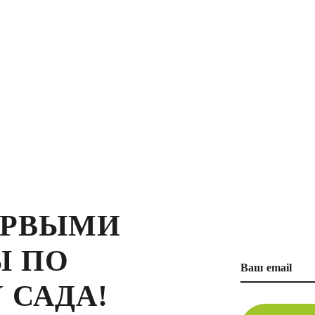
ЕРВЫМИ
Ы ПО
 САДА!