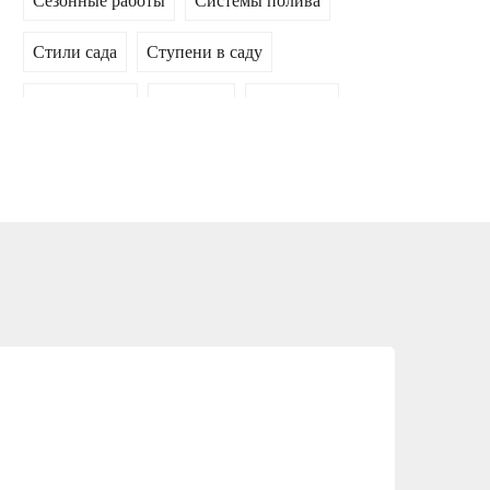
Сезонные работы
Системы полива
Стили сада
Ступени в саду
Сухие ручьи
Теплицы
Топиарии
Уход за садом
Хвойные композиции
ПОПУЛЯРНЫЕ СТАТЬИ
СПОСОБЫ
ВЕРТИКАЛЬНОГО
ОЗЕЛЕНЕНИЯ
САДОВОГО УЧАСТКА
0
336882
КАКИЕ ДЕРЕВЬЯ
ПОСАДИТЬ ПЕРЕД
ДОМОМ