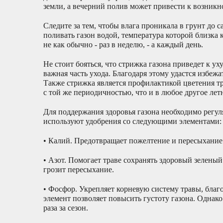
земли, а вечерний полив может привести к возникн
Следите за тем, чтобы влага проникала в грунт до 
поливать газон водой, температура которой близка
не как обычно - раз в неделю, - а каждый день.
Не стоит бояться, что стрижка газона приведет к у
важная часть ухода. Благодаря этому удастся избеж
Также стрижка является профилактикой цветения т
с той же периодичностью, что и в любое другое летн
Для поддержания здоровья газона необходимо регул
используют удобрения со следующими элементами:
• Калий. Предотвращает пожелтение и пересыхание 
• Азот. Помогает траве сохранять здоровый зеленый 
грозит пересыхание.
• Фосфор. Укрепляет корневую систему травы, благо
элемент позволяет повысить густоту газона. Однак
раза за сезон.