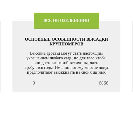
ВСЕ ОБ ОЗЕЛЕНЕНИИ
ОСНОВНЫЕ ОСОБЕННОСТИ ВЫСАДКИ
КРУПНОМЕРОВ
Высокие деревья могут стать настоящим
украшением любого сада, но для того чтобы
они достигли такой величины, часто
требуются годы. Именно потому многие люди
предпочитают высаживать на своих дачных
участках крупномеры - уже сформированные
растения с развитой кроной. Если вас
0
6866
интересуют услуги по посадке деревьев,
обращайтесь к нам.