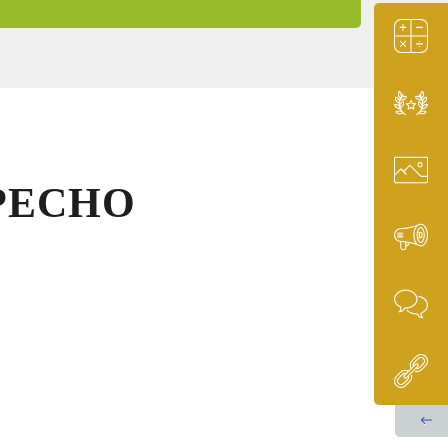
3
37331
РЕСНО