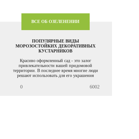
ВСЕ ОБ ОЗЕЛЕНЕНИИ
ПОПУЛЯРНЫЕ ВИДЫ
МОРОЗОСТОЙКИХ ДЕКОРАТИВНЫХ
КУСТАРНИКОВ
Красиво оформленный сад - это залог
привлекательности вашей придомовой
территории. В последнее время многие люди
решают использовать для его украшения
морозостойкие декоративные кустарники.
Если вы хотите их высадить на своем дачном
0
6002
участке, обращайтесь в нашу компанию,
которая предоставляет услуги по озеленению
территории