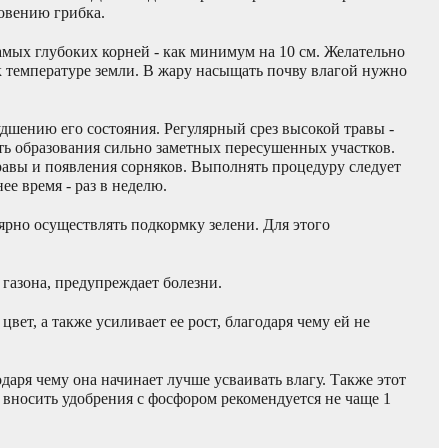
овению грибка.
самых глубоких корней - как минимум на 10 см. Желательно
 к температуре земли. В жару насыщать почву влагой нужно
худшению его состояния. Регулярный срез высокой травы -
ать образования сильно заметных пересушенных участков.
равы и появления сорняков. Выполнять процедуру следует
ее время - раз в неделю.
ярно осуществлять подкормку зелени. Для этого
газона, предупреждает болезни.
цвет, а также усиливает ее рост, благодаря чему ей не
даря чему она начинает лучше усваивать влагу. Также этот
о вносить удобрения с фосфором рекомендуется не чаще 1