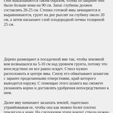
Они выкапываются таким образом, чтобы по ширине они
были больше кома на 90 см. Запас глубины должен
составлять 20-25 см. Стенки готовой ямы зачищаются и
выравниваются, грунт на дне рыхлят на глубину около 20
см, а затем насыпают слой плодородной почвы толщиной
25 см.
Дерево размещают в посадочной яме так, чтобы земляной
ком возвышался на 5-10 см над уровнем грунта, потому что
впоследствии он все равно осядет. Ствол нужно
расположить в центре ямы. Снизу его обматывают шлангом
с заранее проделанными отверстиями, край которого
выводится наружу. С помощью этого шланга вы сможете
увлажнять корни и доставлять удобрения непосредственно к
ним.
Далее яму начинают засыпать землей, тщательно
утрамбовывая ее, чтобы она как можно более плотно
прилегала к кому. На следующем этапе вокруг ствола нужно