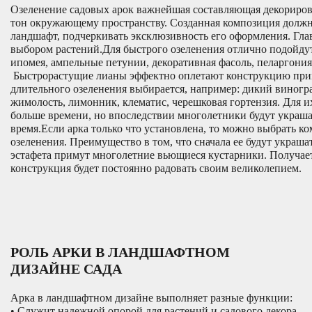
Озеленение садовых арок важнейшая составляющая декорирова
тон окружающему пространству. Созданная композиция долж
ландшафт, подчеркивать эксклюзивность его оформления. Гла
выбором растений.Для быстрого озеленения отлично подойду
ипомея, ампельные петунии, декоративная фасоль, пеларгони
Быстрорастущие лианы эффектно оплетают конструкцию при
длительного озеленения выбирается, например: дикий виногра
жимолость, лимонник, клематис, черешковая гортензия. Для и
больше времени, но впоследствии многолетники будут украш
время.Если арка только что установлена, то можно выбрать 
озеленения. Преимущество в том, что сначала ее будут украша
эстафета примут многолетние вьющиеся кустарники. Получает
конструкция будет постоянно радовать своим великолепием.
РОЛЬ АРКИ В ЛАНДШАФТНОМ
ДИЗАЙНЕ САДА
Арка в ландшафтном дизайне выполняет разные функции:
• Служит надежной опорой для растений и садового декора.