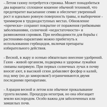
- Летом газону потребуется стрижка. Может понадобиться
два варианта: сплошное кошение обычной техникой, что
предотвратит высыпание семян и обеспечит уверенный
рост и идеально ровную поверхность травы, и выборочное -
триммером в труднодоступных местах. Обновление
«прически» сохранит покрытие от поражения грибковыми
заболеваниями, солнечной «недостаточности» и
размножения сорняков. При необходимости для борьбы с
растениями-паразитами можно прибегнуть к
использованию гербицидов, включая препараты
избирательного действия.
- Весной, в жару и осенью обязательно внесение удобрений.
Газон - живой организм, подкормка и здоровье лужайки
связаны напрямую. При первых солнечных лучах в почву
вносят азот, в высокий сезон добавляют фосфор и калий,
под зиму (но до заморозков!) ограничиваются двумя
последними препаратами.
- Аэрация весной и летом или обычное прокалывание
грунта вилами. Процедура нехитрая, но она обогащает
землю кислородом. Особо важна для заболоченных или
замшелых почв.