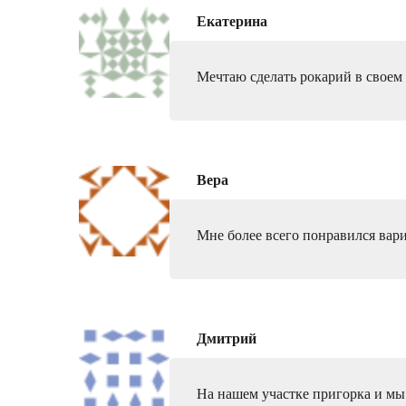
Екатерина
Мечтаю сделать рокарий в своем
Вера
Мне более всего понравился вари
Дмитрий
На нашем участке пригорка и мы