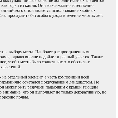
м выступают лишь в качестве дополнительных элементов
 как горки из камня. Они максимально естественно
английского стиля является использование хвойных
ны прослужить без особого ухода в течение многих лет.
йти к выбору места. Наиболее распространенными
олмы, однако вполне подойдет и ровный участок. Также
ное, чтобы место было солнечным: это обеспечит
х растений.
- не отдельный элемент, а часть композиции всей
 гармонично сочетался с окружающим ландшафтом. Не
ой он может быть разрушен падающим с крыши тающим
о внимание, что он выполняет не только декоративную, но
т эрозию почвы.