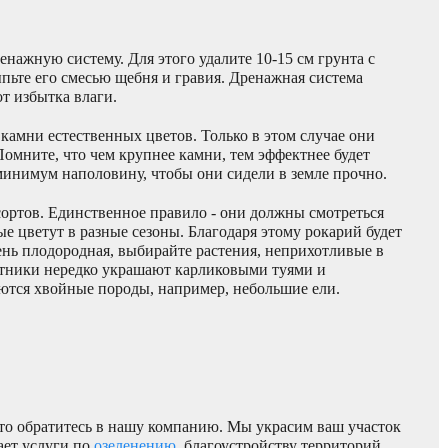
енажную систему. Для этого удалите 10-15 см грунта с
сыпьте его смесью щебня и гравия. Дренажная система
от избытка влаги.
камни естественных цветов. Только в этом случае они
омните, что чем крупнее камни, тем эффектнее будет
 минимум наполовину, чтобы они сидели в земле прочно.
ортов. Единственное правило - они должны смотреться
ые цветут в разные сезоны. Благодаря этому рокарий будет
чень плодородная, выбирайте растения, неприхотливые в
етники нередко украшают карликовыми туями и
тся хвойные породы, например, небольшие ели.
осто обратитесь в нашу компанию. Мы украсим ваш участок
ает услуги по
озеленению
, благоустройству территорий,