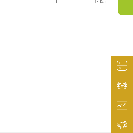
3
37353