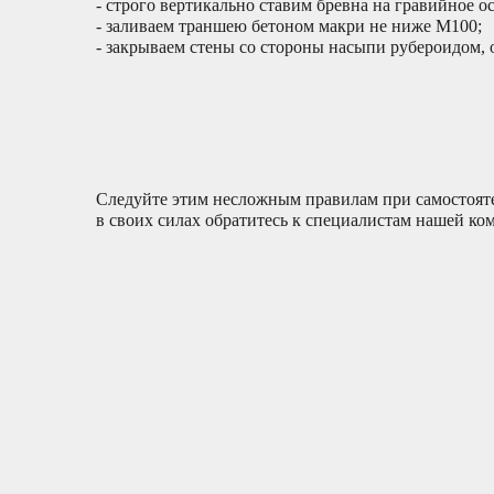
- строго вертикально ставим бревна на гравийное о
- заливаем траншею бетоном макри не ниже М100;
- закрываем стены со стороны насыпи рубероидом, о
Следуйте этим несложным правилам при самостояте
в своих силах обратитесь к специалистам нашей ко