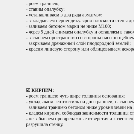
- роем траншею;
- ставим опалубку;
- устанавливаем в два ряда арматуру;
- закладываем перпендикулярно плоскости стены д
- заливаем бетоном марки не ниже М100;
- через 5 дней снимаем опалубку и оставляем в так
- засыпаем пространство со стороны насыпи щебнем
- закрываем дренажный слой плодородной землей;
- красим лицевую сторону или облицовываем деко
☑ КИРПИЧ:
- роем траншею чуть шире толщины основания;
- укладываем геотекстиль на дно траншеи, насыпа
- заливаем траншею бетоном ниже уровня земли на 
- кладем кирпич, соблюдая зависимости толщины ст
- не забываем про дренажные отверстия и качеств
разрушила стенку.