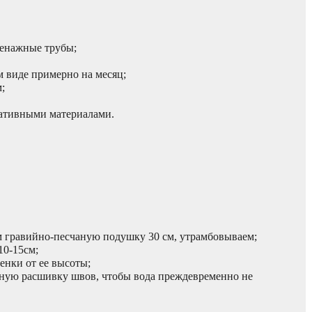
ренажные трубы;
ом виде примерно на месяц;
;
ративными материалами.
ем гравийно-песчаную подушку 30 см, утрамбовываем;
10-15см;
енки от ее высоты;
енную расшивку швов, чтобы вода преждевременно не