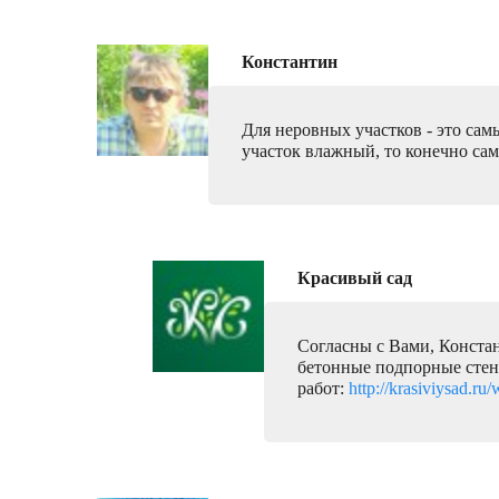
Константин
Для неровных участков - это са
участок влажный, то конечно са
Красивый сад
Согласны с Вами, Констан
бетонные подпорные стенк
работ:
http://krasiviysad.ru