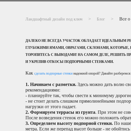
Все о
Ландшафтный дизайн под ключ
Блог
ДАЛЕКО НЕ ВСЕГДА УЧАСТОК ОБЛАДАЕТ ИДЕАЛЬНЫМ Р
ГЛУБОКИМИ ЯМАМИ, ОВРАГАМИ, СКЛОНАМИ, КОТОРЫЕ, Н
ТОРОПИТЕСЬ С ВЫВОДАМИ! НА САМОМ ДЕЛЕ, РЕШИТЬ П
И УКРЕПИВ ОТКОСЫ ПОДПОРНЫМИ СТЕНКАМИ.
Как
сделать подпорные стенки
надежной опорой?
Давайте разберемся
1.
Начинаем с разметки.
Здесь можно дать волю св
рекомендациями:
- планируйте так, чтобы свести к минимуму дороги
- не стоит делать слишком прямолинейными подпор
нагрузки от этого падает.
2.
Формируем террасы из грунта
. При этом не со
После возведения стенок его можно положить обрат
3.
Определяем высоту подпорной стенки.
По нашем
метра. Если же перепад высот больше - не обойтис