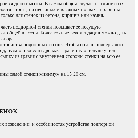
 производной высоты. В самом общем случае, на глинистых
лости - треть, на песчаных и влажных почвах - половина
олько для стенок из бетона, кирпича или камня.
 часть подпорной стенки повышает ее несущую
ти от общей высоты. Более точные рекомендации можно дать
я опора.
 устройства подпорных стенок. Чтобы они не подвергались
од, нужно провести дренаж - гравийную подушку под
сыпку из гравия с внутренней стороны стенки на всю ее
ины самой стенки минимум на 15-20 см.
ТЕНОК
их возведении, и особенностях устройства подпорной