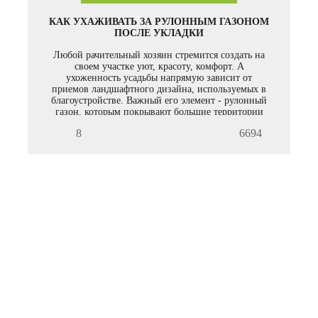
КАК УХАЖИВАТЬ ЗА РУЛОННЫМ ГАЗОНОМ
ПОСЛЕ УКЛАДКИ
Любой рачительный хозяин стремится создать на
своем участке уют, красоту, комфорт. А
ухоженность усадьбы напрямую зависит от
приемов ландшафтного дизайна, используемых в
благоустройстве. Важный его элемент - рулонный
газон, которым покрывают большие территории
самого разного назначения - корты, площадки для
8
6694
отдыха, зоны с неровным рельефом.