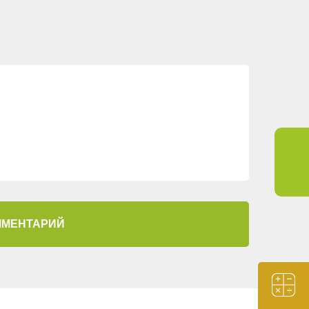
КАКИЕ ДЕРЕВЬЯ
ПОСАДИТЬ ПЕРЕД
ДОМОМ
0
50274
КАК СОЗДАТЬ И
ИСПОЛЬЗОВАТЬ
СВЕТЯЩИЕСЯ КАМНИ
37
38269
ОСВЕЩЕНИЕ НА
ДАЧНОМ УЧАСТКЕ
6
37921
ММЕНТАРИЙ
СТИЛЬ МИНИМАЛИЗМ
В ЛАНДШАФТНОМ
ДИЗАЙНЕ