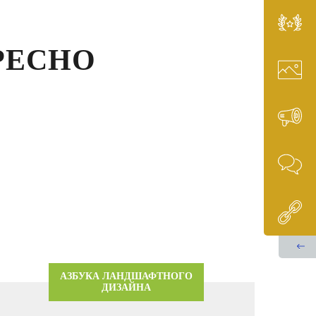
3
37332
РЕСНО
АЗБУКА ЛАНДШАФТНОГО
ДИЗАЙНА