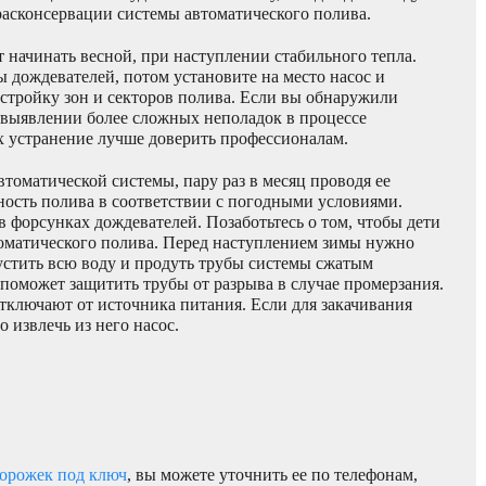
расконсервации системы автоматического полива.
т начинать весной, при наступлении стабильного тепла.
ы дождевателей, потом установите на место насос и
астройку зон и секторов полива. Если вы обнаружили
 выявлении более сложных неполадок в процессе
х устранение лучше доверить профессионалам.
втоматической системы, пару раз в месяц проводя ее
ность полива в соответствии с погодными условиями.
 форсунках дождевателей. Позаботьтесь о том, чтобы дети
оматического полива. Перед наступлением зимы нужно
устить всю воду и продуть трубы системы сжатым
поможет защитить трубы от разрыва в случае промерзания.
отключают от источника питания. Если для закачивания
 извлечь из него насос.
дорожек под ключ
, вы можете уточнить ее по телефонам,