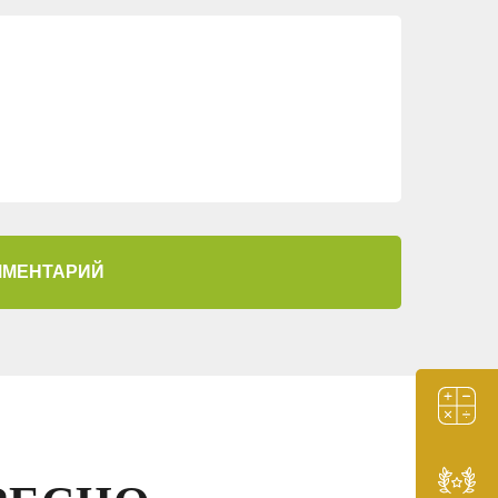
КАКИЕ ДЕРЕВЬЯ
ПОСАДИТЬ ПЕРЕД
ДОМОМ
0
50316
КАК СОЗДАТЬ И
ИСПОЛЬЗОВАТЬ
СВЕТЯЩИЕСЯ КАМНИ
37
38298
ММЕНТАРИЙ
ОСВЕЩЕНИЕ НА
ДАЧНОМ УЧАСТКЕ
6
37930
СТИЛЬ МИНИМАЛИЗМ
В ЛАНДШАФТНОМ
ДИЗАЙНЕ